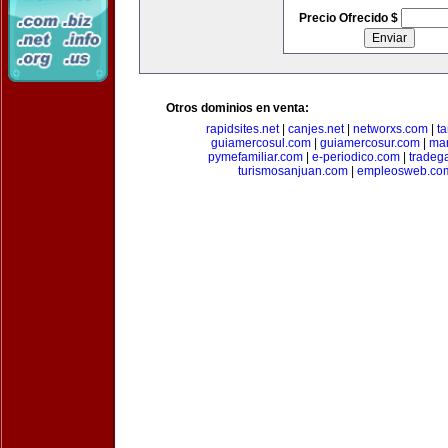
Precio Ofrecido $
Otros dominios en venta:
rapidsites.net
|
canjes.net
|
networxs.com
|
t
guiamercosul.com
|
guiamercosur.com
|
mar
pymefamiliar.com
|
e-periodico.com
|
tradega
turismosanjuan.com
|
empleosweb.co