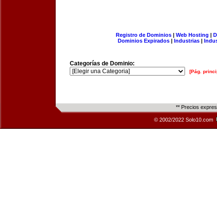
Registro de Dominios
|
Web Hosting
|
D
Dominios Expirados
|
Industrias
|
Indu
Categorías de Dominio:
[Pág. princi
** Precios expre
© 2002/2022 Solo10.com