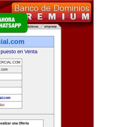
ial.com
 puesto en Venta
ERCIAL.COM
l.com
al.com
tas
ealizar una Oferta