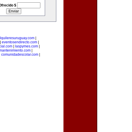
Ofrecido $
lquileresuruguay.com
|
|
eventosendirecto.com
|
ial.com
|
laspymes.com
|
smantenimiento.com
|
|
comunidadescolar.com
|