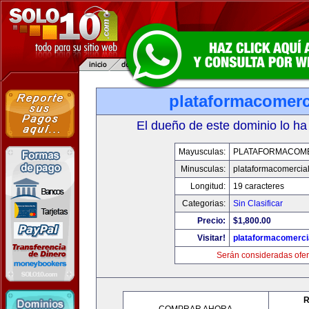
plataformacomerc
El dueño de este dominio lo ha
Mayusculas:
PLATAFORMACOM
Minusculas:
plataformacomercia
Longitud:
19 caracteres
Categorias:
Sin Clasificar
Precio:
$1,800.00
Visitar!
plataformacomerci
Serán consideradas ofer
R