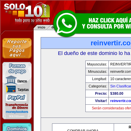
reinvertir.c
El dueño de este dominio lo ha
Mayusculas:
REINVERTI
Minusculas:
reinvertir.co
Longitud:
10 caractere
Categorias:
Sin Clasifica
Precio:
$380.00
Visitar!
reinvertir.c
Serán consideradas ofer
R