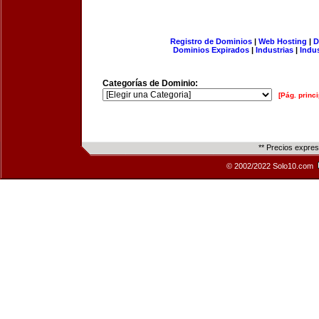
Registro de Dominios
|
Web Hosting
|
D
Dominios Expirados
|
Industrias
|
Indu
Categorías de Dominio:
[Pág. princi
** Precios expre
© 2002/2022 Solo10.com