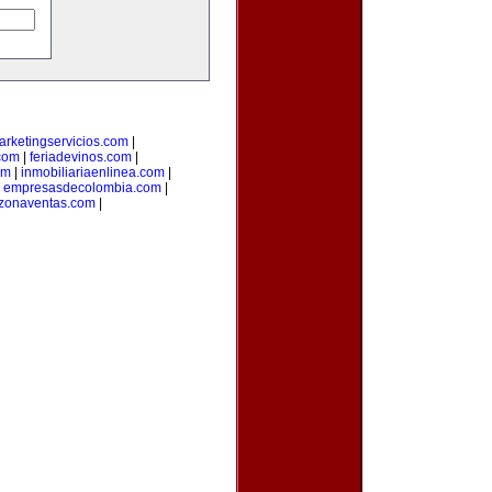
arketingservicios.com
|
.com
|
feriadevinos.com
|
om
|
inmobiliariaenlinea.com
|
|
empresasdecolombia.com
|
zonaventas.com
|