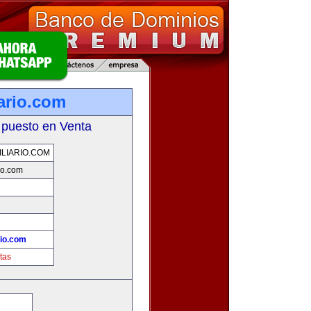
ario.com
 puesto en Venta
LIARIO.COM
io.com
!
rio.com
tas