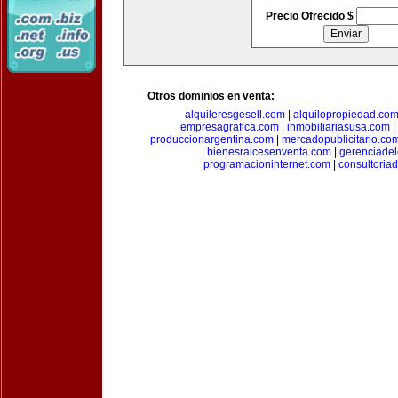
Precio Ofrecido $
Otros dominios en venta:
alquileresgesell.com
|
alquilopropiedad.co
empresagrafica.com
|
inmobiliariasusa.com
|
produccionargentina.com
|
mercadopublicitario.co
|
bienesraicesenventa.com
|
gerenciade
programacioninternet.com
|
consultoria