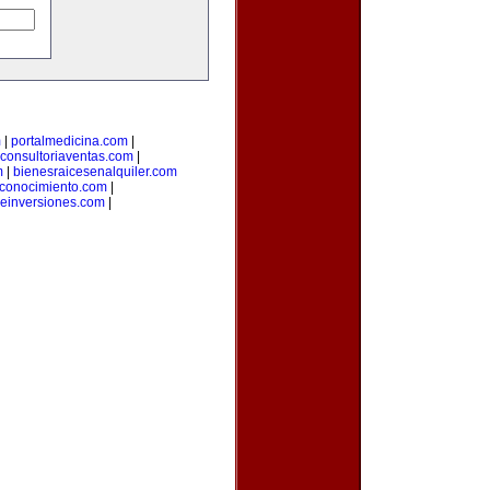
m
|
portalmedicina.com
|
consultoriaventas.com
|
m
|
bienesraicesenalquiler.com
lconocimiento.com
|
deinversiones.com
|