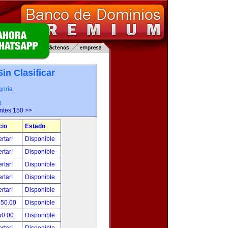
Sin Clasificar
oría.
0
entes 150 >>
cio
Estado
ertar!
Disponible
ertar!
Disponible
ertar!
Disponible
ertar!
Disponible
ertar!
Disponible
950.00
Disponible
50.00
Disponible